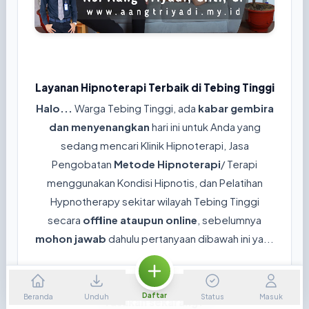
Layanan Hipnoterapi Terbaik di Tebing Tinggi
Halo...
Warga Tebing Tinggi, ada
kabar gembira
dan menyenangkan
hari ini untuk Anda yang
sedang mencari Klinik Hipnoterapi, Jasa
Pengobatan
Metode Hipnoterapi
/ Terapi
menggunakan Kondisi Hipnotis, dan Pelatihan
Hypnotherapy sekitar wilayah Tebing Tinggi
secara
offline ataupun online
, sebelumnya
mohon jawab
dahulu pertanyaan dibawah ini ya...
😊
Apakah ini kondisi yang Anda/ Keluaraga
Daftar
Beranda
Unduh
Status
Masuk
rasakan sekarang?