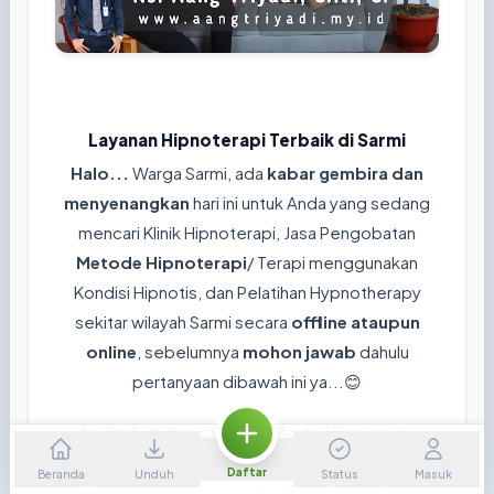
Layanan Hipnoterapi Terbaik di Sarmi
Halo...
Warga Sarmi, ada
kabar gembira dan
menyenangkan
hari ini untuk Anda yang sedang
mencari Klinik Hipnoterapi, Jasa Pengobatan
Metode Hipnoterapi
/ Terapi menggunakan
Kondisi Hipnotis, dan Pelatihan Hypnotherapy
sekitar wilayah Sarmi secara
offline ataupun
online
, sebelumnya
mohon jawab
dahulu
pertanyaan dibawah ini ya...😊
Apakah ini kondisi yang Anda/ Keluaraga
rasakan sekarang?
Daftar
Beranda
Unduh
Status
Masuk