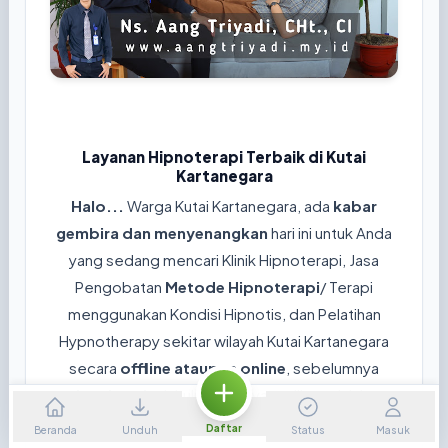
Layanan Hipnoterapi Terbaik di Kutai
Kartanegara
Halo...
Warga Kutai Kartanegara, ada
kabar
gembira dan menyenangkan
hari ini untuk Anda
yang sedang mencari Klinik Hipnoterapi, Jasa
Pengobatan
Metode Hipnoterapi
/ Terapi
menggunakan Kondisi Hipnotis, dan Pelatihan
Hypnotherapy sekitar wilayah Kutai Kartanegara
secara
offline ataupun online
, sebelumnya
mohon jawab
dahulu pertanyaan dibawah ini ya...
😊
Daftar
Beranda
Unduh
Status
Masuk