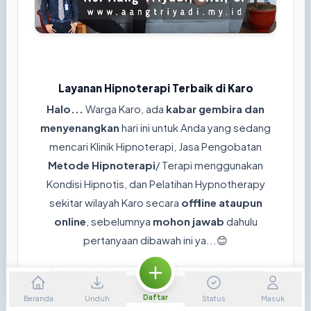
Layanan Hipnoterapi Terbaik di Karo
Halo...
Warga Karo, ada
kabar gembira dan
menyenangkan
hari ini untuk Anda yang sedang
mencari Klinik Hipnoterapi, Jasa Pengobatan
Metode Hipnoterapi
/ Terapi menggunakan
Kondisi Hipnotis, dan Pelatihan Hypnotherapy
sekitar wilayah Karo secara
offline ataupun
online
, sebelumnya
mohon jawab
dahulu
pertanyaan dibawah ini ya...😊
Apakah ini kondisi yang Anda/ Keluaraga
rasakan sekarang?
Daftar
Beranda
Unduh
Status
Masuk