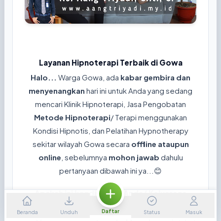
Layanan Hipnoterapi Terbaik di Gowa
Halo...
Warga Gowa, ada
kabar gembira dan
menyenangkan
hari ini untuk Anda yang sedang
mencari Klinik Hipnoterapi, Jasa Pengobatan
Metode Hipnoterapi
/ Terapi menggunakan
Kondisi Hipnotis, dan Pelatihan Hypnotherapy
sekitar wilayah Gowa secara
offline ataupun
online
, sebelumnya
mohon jawab
dahulu
pertanyaan dibawah ini ya...😊
Apakah ini kondisi yang Anda/ Keluaraga
rasakan sekarang?
Daftar
Beranda
Unduh
Status
Masuk