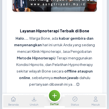
Layanan Hipnoterapi Terbaik di Bone
Halo...
Warga Bone, ada
kabar gembira dan
menyenangkan
hari ini untuk Anda yang sedang
mencari Klinik Hipnoterapi, Jasa Pengobatan
Metode Hipnoterapi
/ Terapi menggunakan
Kondisi Hipnotis, dan Pelatihan Hypnotherapy
sekitar wilayah Bone secara
offline ataupun
online
, sebelumnya
mohon jawab
dahulu
pertanyaan dibawah ini ya...😊
Apakah ini kondisi yang Anda/ Keluaraga
rasakan sekarang?
Daftar
Beranda
Unduh
Status
Masuk