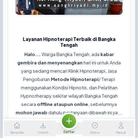
Layanan Hipnoterapi Terbaik di Bangka
Tengah
Halo...
Warga Bangka Tengah, ada
kabar
gembira dan menyenangkan
hari ini untuk Anda
yang sedang mencari Klinik Hipnoterapi, Jasa
Pengobatan
Metode Hipnoterapi
/ Terapi
menggunakan Kondisi Hipnotis, dan Pelatihan
Hypnotherapy sekitar wilayah Bangka Tengah
secara
offline ataupun online
, sebelumnya
mohon jawab
dahulu pertanyaan dibawah ini ya...
😊
Daftar
Beranda
Unduh
Status
Masuk
Apakah ini kondisi yang Anda/ Keluaraga